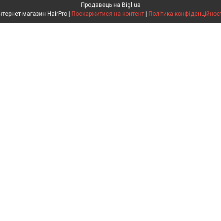
Продавець на Bigl.ua
Інтернет-магазин HairPro |
Поскаржитися на контент
|
Політика конфіденційност