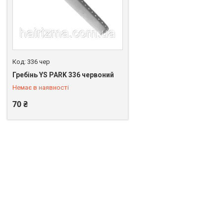
336 чер
+380 (63) 274-52-53
Гребінь YS PARK 336 червоний
Немає в наявності
70 ₴