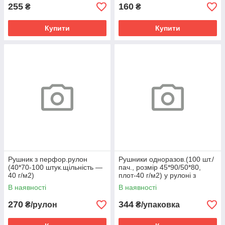
255
160
₴
₴
Купити
Купити
Рушник з перфор.рулон
Рушники одноразов.(100 шт./
(40*70-100 штук.щільність —
пач., розмір 45*90/50*80,
40 г/м2)
плот-40 г/м2) у рулоні з
перф.,гладка структура
В наявності
В наявності
270
344
₴/рулон
₴/упаковка