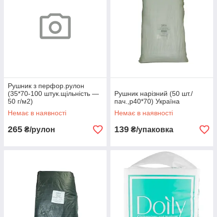
Рушник з перфор.рулон
(35*70-100 штук.щільність —
Рушник нарізний (50 шт./
50 г/м2)
пач.,р40*70) Україна
Немає в наявності
Немає в наявності
265
139
₴/рулон
₴/упаковка