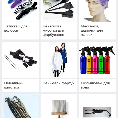
Затискачі для
Пензлики і
Массажки,
волосся
мисочки для
шапочки для
фарбування
голови
Невидимки,
Пеньюари,фартух
Розпилювачі для
шпильки
води