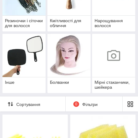
Резиночки і сіточки
Кмітливості для
Нарощування
для волосся
обличчя
волосся
Інше
Болванки
Мірні стаканчики,
шейкера
Сортування
0
Фільтри