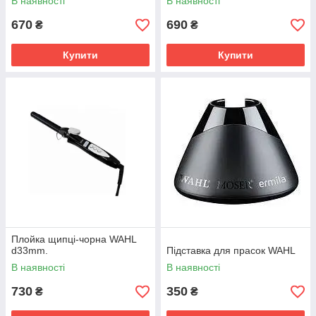
В наявності
В наявності
670
690
₴
₴
Купити
Купити
Плойка щипці-чорна WAHL
d33mm.
Підставка для прасок WAHL
В наявності
В наявності
730
350
₴
₴