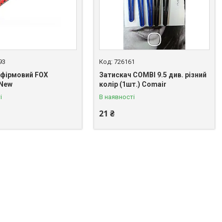
93
726161
 фірмовий FOX
Затискач COMBI 9.5 див. різний
 New
колір (1шт.) Comair
і
В наявності
21 ₴