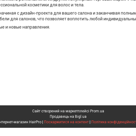
сиональной косметики для волос и тела.
начиная с дизайн-проекта для вашего салона и заканчивая полным
бели для салонов, что позволяет воплотить любой индивидуальны
ые и новые направления.
Сайт створений на маркетплейсі
Prom.ua
Продавець на Bigl.ua
Інтернет-магазин HairPro |
Поскаржитися на контент
|
Політика конфіденційност