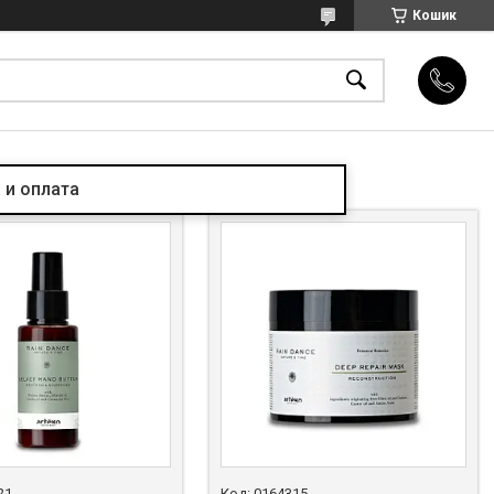
Кошик
 и оплата
21
0164315