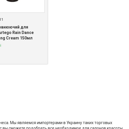
11
овнюючий для
rtego Rain Dance
hing Cream 150мл
і
знеса. Мы являемся импортерами в Украину таких торговых
 нас вы сможете подобрать все необходимое для салонов красоты,