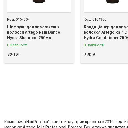
0164304
0164306
Шампунь для зволоження
Кондиціонер для зво
волосся Artego Rain Dance
волосся Artego Rain 
Hydra Shampoo 250мл
Hydra Conditioner 25
В наявності
В наявності
720 ₴
720 ₴
Компания «HairPro» работает в индустрии красоты с 2010 года 
марок ка: Artego, Mila Profesional, Brocato, Fox, а также пред