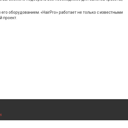
 его оборудованием. «HairPro» работает не только с известными
й проект.
і