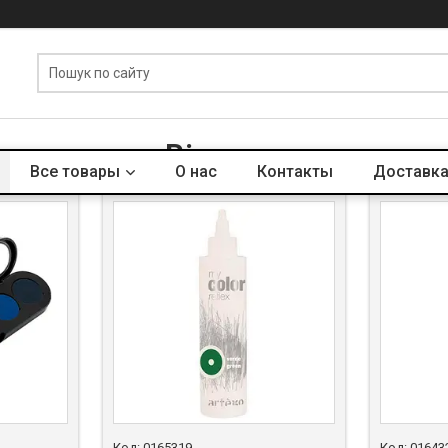
Вітрина
Все товары
О нас
Контакты
Доставка
0165319
01643