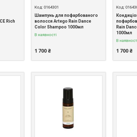
0164301
01643
Шампунь для пофарбованого
Кондиціо
CE Rich
волосся Artego Rain Dance
пофарбов
Color Shampoo 1000мл
Rain Danc
1000мл
В наявності
В наявност
1 700 ₴
1 700 ₴