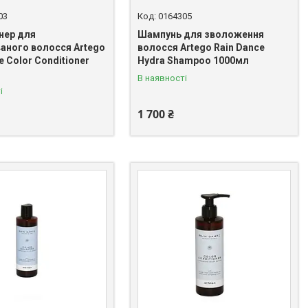
03
0164305
нер для
Шампунь для зволоження
аного волосся Artego
волосся Artego Rain Dance
e Color Conditioner
Hydra Shampoo 1000мл
В наявності
і
1 700 ₴