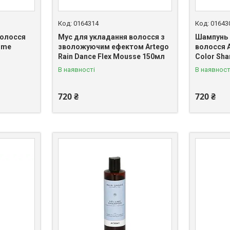
0164314
01643
волосся
Мус для укладання волосся з
Шампунь 
ume
зволожуючим ефектом Artego
волосся A
Rain Dance Flex Mousse 150мл
Color Sh
В наявності
В наявност
720 ₴
720 ₴