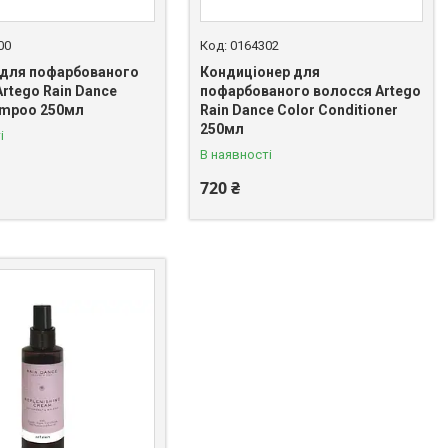
00
0164302
для пофарбованого
Кондиціонер для
rtego Rain Dance
пофарбованого волосся Artego
ampoo 250мл
Rain Dance Color Conditioner
250мл
і
В наявності
720 ₴