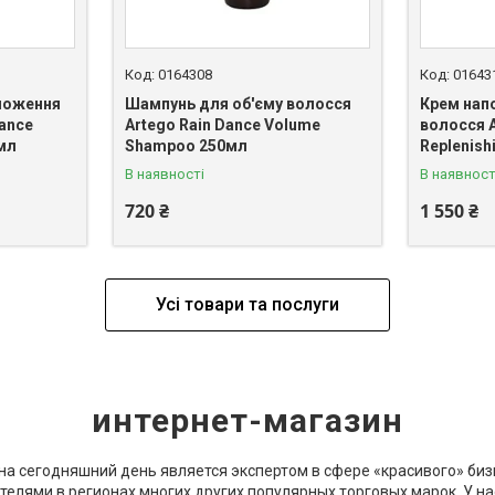
0164308
01643
ложення
Шампунь для об'єму волосся
Крем нап
Dance
Artego Rain Dance Volume
волосся A
0мл
Shampoo 250мл
Replenis
В наявності
В наявност
720 ₴
1 550 ₴
Усі товари та послуги
интернет-магазин
и на сегодняшний день является экспертом в сфере «красивого» би
ставителями в регионах многих других популярных торговых марок. У