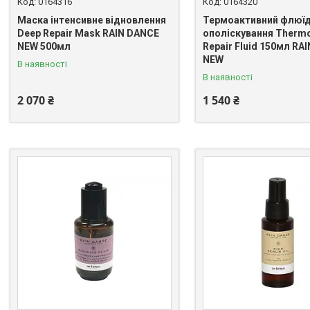
0164316
0164320
Маска інтенсивне відновлення
Термоактивний флюїд
Deep Repair Mask RAIN DANCE
ополіскування Thermo
NEW 500мл
Repair Fluid 150мл RA
NEW
В наявності
В наявності
2 070 ₴
1 540 ₴