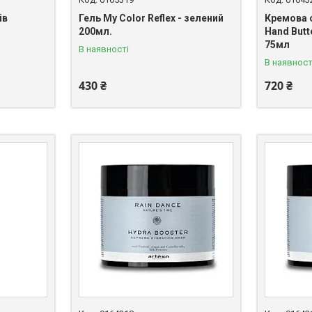
ів
Гель My Color Reflex - зелений
Кремова о
200мл.
Hand But
75мл
В наявності
В наявност
430 ₴
720 ₴