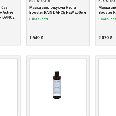
0164318
01643
 без
Маска зволожуюча Hydra
Маска зв
-Active
Booster RAIN DANCE NEW 250мл
Booster 
IN DANCE
В наявності
В наявност
1 540 ₴
2 070 ₴