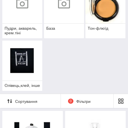
Пудри, акварель,
База
Тон-флюїд
крем.тіні
Олівець,клей, інше
Сортування
0
Фільтри