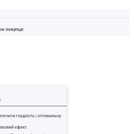
ок покупця
я
зпечити гладкість і оптимальну
віковий ефект.