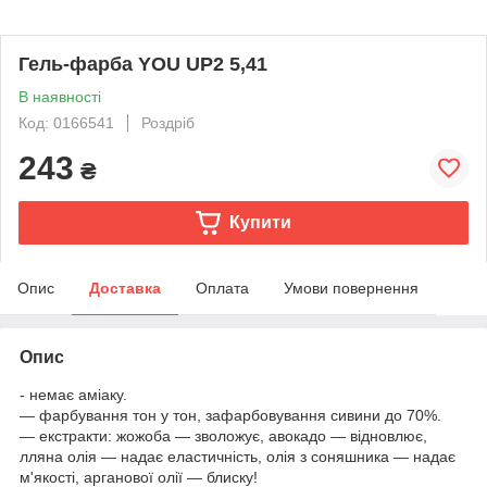
Гель-фарба YOU UP2 5,41
В наявності
Код: 0166541
Роздріб
243
₴
Купити
Опис
Доставка
Оплата
Умови повернення
Опис
- немає аміаку.
— фарбування тон у тон, зафарбовування сивини до 70%.
— екстракти: жожоба — зволожує, авокадо — відновлює,
лляна олія — надає еластичність, олія з соняшника — надає
м'якості, арганової олії — блиску!