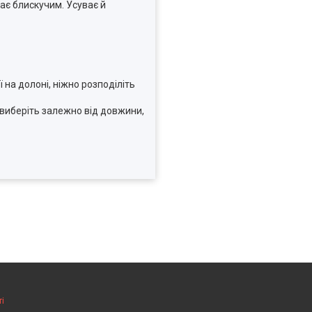
ає блискучим. Усуває й
 на долоні, ніжно розподіліть
и виберіть залежно від довжини,
і