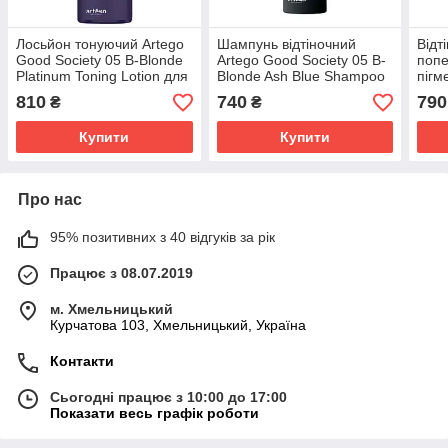
Лосьйон тонуючий Artego
Шампунь відтіночний
Відт
Good Society 05 B-Blonde
Artego Good Society 05 B-
попе
Platinum Toning Lotion для
Blonde Ash Blue Shampoo
пігм
платинового відтінку 150
з попелясто-синьою
B_B
810
740
790
₴
₴
мл
пігментацією 250 мл
мл
Купити
Купити
Про нас
95% позитивних з 40 відгуків за рік
Працює з 08.07.2019
м. Хмельницький
Курчатова 103, Хмельницький, Україна
Контакти
Сьогодні працює з 10:00 до 17:00
Показати весь графік роботи