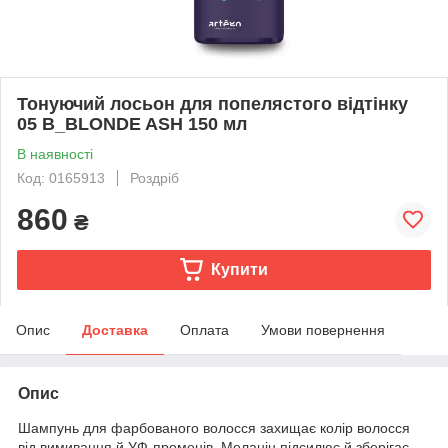
Тонуючий лосьон для попелястого відтінку
05 B_BLONDE ASH 150 мл
В наявності
Код: 0165913
Роздріб
860
₴
Купити
Опис
Доставка
Оплата
Умови повернення
Опис
Шампунь для фарбованого волосся захищає колір волосся
від вимивання й УФ-променів. Меланін підсилює й зберігає