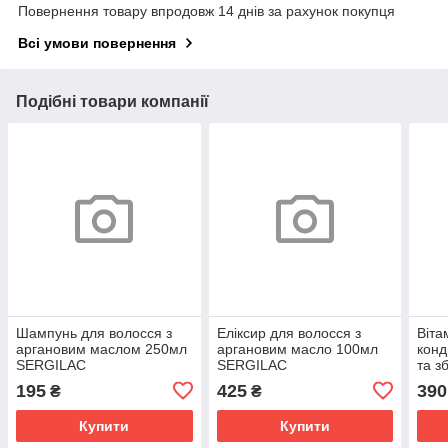
Повернення товару впродовж 14 днів за рахунок покупця
Всі умови повернення
Подібні товари компанії
Шампунь для волосся з
Еліксир для волосся з
Віта
аргановим маслом 250мл
аргановим масло 100мл
конд
SERGILAC
SERGILAC
та з
фарб
195
425
390
₴
₴
200
Купити
Купити