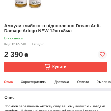
Ампули глибокого відновлення Dream Anti-
Damage Artego NEW 12штх8мл
В наявності
Код: 0165740
Роздріб
2 390
₴
Купити
Опис
Характеристики
Доставка
Оплата
Умови п
Опис
Лосьйон забезпечить життєву силу вашому волоссю - завдяки
спеціальній формулі утримує поживні речовини і вологу в