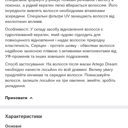
локонах, а рідкий кератин легко вбирається волоссям. Його
інгредієнти живлять волосся необхідними вітамінами
зсередини. Спеціальні фільтри UV захищають волосся від
екологічних впливів.
Особливості: У складі засобу відновлення волосся є
гідролізований кератин, який чудово підходить для
повноцінного відновлення і надає волоссю природну
еластичність. Серіцин - протеїн шовку - обволікає волосся
надійною захисною плівкою з активними компонентами від
УФ-променів та інших зовнішніх подразників.
Спосіб застосування: На волосся після маски Artego Dream
необхідно нанести лосьйон по всій довжині. Велику увагу
приділяйте кінчикам та середині волосся. Помасажуйте
волосся, залиште лосьйон на три хвилини, змийте, зробіть
укладання.
Приховати
Характеристики
Основні