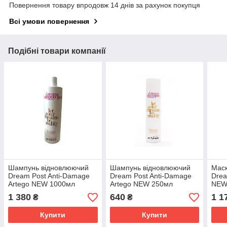
Повернення товару впродовж 14 днів за рахунок покупця
Всі умови повернення
Подібні товари компанії
Шампунь відновлюючий
Шампунь відновлюючий
Мас
Dream Post Anti-Damage
Dream Post Anti-Damage
Drea
Artego NEW 1000мл
Artego NEW 250мл
NEW
1 380
640
1 1
₴
₴
Купити
Купити