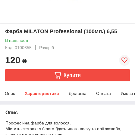
Фарба MILATON Professional (100мл.) 6,55
В наявності
Код: 0100655
Роздріб
120
₴
Купити
Опис
Характеристики
Доставка
Оплата
Умови 
Опис
Професійна фарба для волосся.
Містить екстракт з білого бджолиного воску та олії жожоба,
завдяки якому волосся після