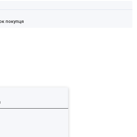
ок покупця
я