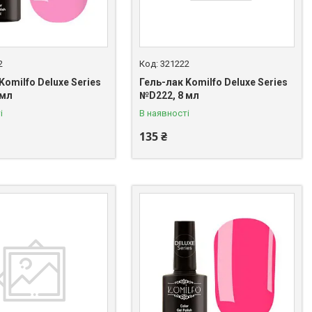
2
321222
Komilfo Deluxe Series
Гель-лак Komilfo Deluxe Series
 мл
№D222, 8 мл
і
В наявності
135 ₴