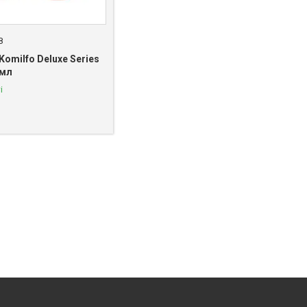
8
Komilfo Deluxe Series
 мл
і