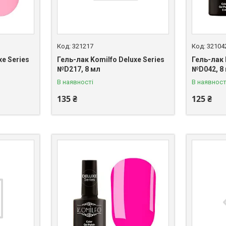
321217
32104
xe Series
Гель-лак Komilfo Deluxe Series
Гель-лак 
№D217, 8 мл
№D042, 8
В наявності
В наявност
135 ₴
125 ₴