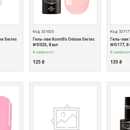
321025
32117
xe Series
Гель-лак Komilfo Deluxe Series
Гель-лак 
№D025, 8 мл
№D177, 8
В наявності
В наявност
125 ₴
135 ₴