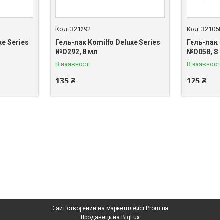
321292
32105
xe Series
Гель-лак Komilfo Deluxe Series
Гель-лак 
№D292, 8 мл
№D058, 8
В наявності
В наявност
135 ₴
125 ₴
Сайт створений на маркетплейсі
Prom.ua
Продавець на Bigl.ua