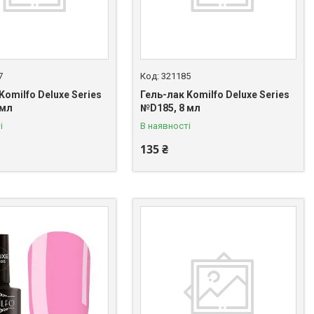
7
321185
Komilfo Deluxe Series
Гель-лак Komilfo Deluxe Series
 мл
№D185, 8 мл
і
В наявності
135 ₴