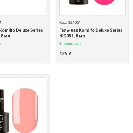
4
321051
Komilfo Deluxe Series
Гель-лак Komilfo Deluxe Series
 8 мл
№D051, 8 мл
і
В наявності
125 ₴