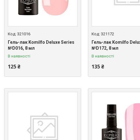
321016
321172
Гель-лак Komilfo Deluxe Series
Гель-лак Komilfo Delu
№D016, 8 мл
№D172, 8 мл
В наявності
В наявності
125 ₴
135 ₴