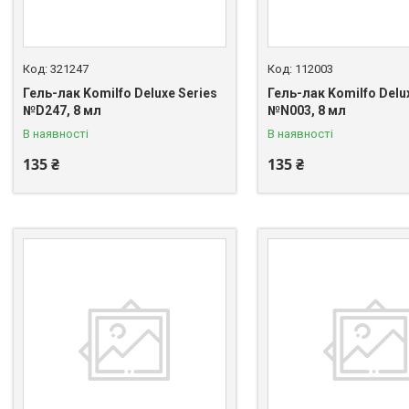
321247
112003
Гель-лак Komilfo Deluxe Series
Гель-лак Komilfo Delu
№D247, 8 мл
№N003, 8 мл
В наявності
В наявності
135 ₴
135 ₴