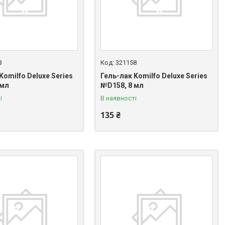
3
321158
Komilfo Deluxe Series
Гель-лак Komilfo Deluxe Series
 мл
№D158, 8 мл
і
В наявності
135 ₴