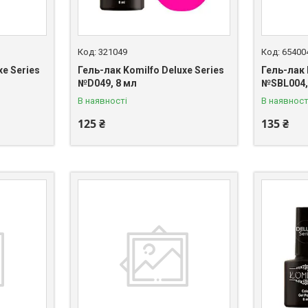
321049
65400
xe Series
Гель-лак Komilfo Deluxe Series
Гель-лак 
№D049, 8 мл
№SBL004,
В наявності
В наявност
125 ₴
135 ₴