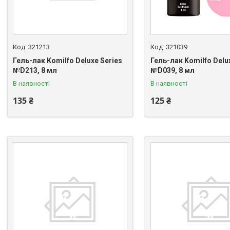
321213
321039
Гель-лак Komilfo Deluxe Series
Гель-лак Komilfo Delu
№D213, 8 мл
№D039, 8 мл
В наявності
В наявності
135 ₴
125 ₴